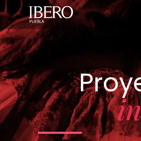
Servici
Main
Pasar al contenido principal
navigation
Social
-
Proy
Proyec
in