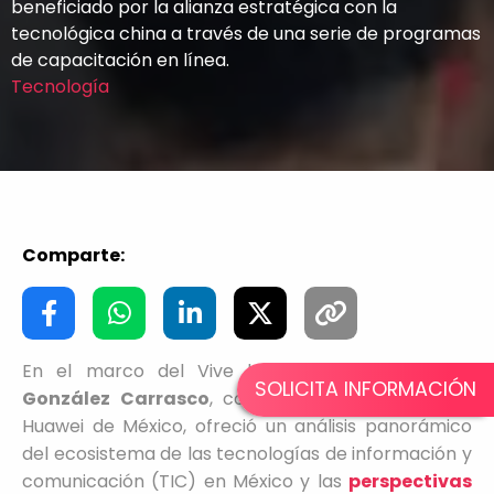
beneficiado por la alianza estratégica con la
tecnológica china a través de una serie de programas
de capacitación en línea.
Tecnología
Comparte:
En el marco del Vive la IBERO Puebla,
Felipe
SOLICITA INFORMACIÓN
González Carrasco
, consultor de estrategia en
Huawei de México, ofreció un análisis panorámico
del ecosistema de las tecnologías de información y
comunicación (TIC) en México y las
perspectivas