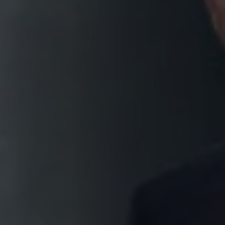
formación
en
ciencia
y
tecnología