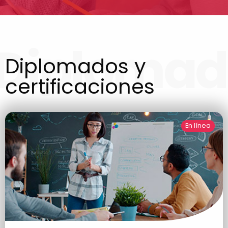
Diplomad
Diplomados y
certificaciones
En línea