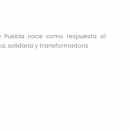
RO Puebla nace como respuesta al
ca, solidaria y transformadora.
y la lucha por condiciones de vida
nos no como una idea abstracta,
iales, políticas y espirituales que
la desigualdad, la discriminación y
n ser cuestionadas y modificadas.
rés
 involucrarse activamente en la