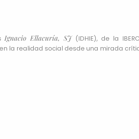
Ignacio Ellacuría, SJ
os
(IDHIE), de la IBE
 en la realidad social desde una mirada críti
ión clara:
la defensa de la dignidad humana 
nformación
 violencia.
Entendemos los derechos huma
transformar las condiciones materiales, soc
ñía de Jesús, reconocemos que
la pobreza, 
o resultado de estructuras injustas
que debe
Oferta Académica de Inte
ersidad comprometida con su tiempo debe
- Seleccionar -
sta y solidaria.