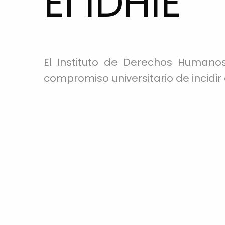
El IDHIE
El Instituto de Derechos Human
compromiso universitario de incidir
Nuestra labor parte de una convicc
I
más justas, equitativas y libres de
sino como herramientas vivas para 
hacen posible la vida digna.
Desde la inspiración de la Compa
la violencia no son accidentes, sin
Nombre Completo
Por ello, creemos que una univ
construcción de una sociedad más ju