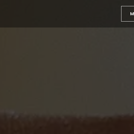
o
M
os
os