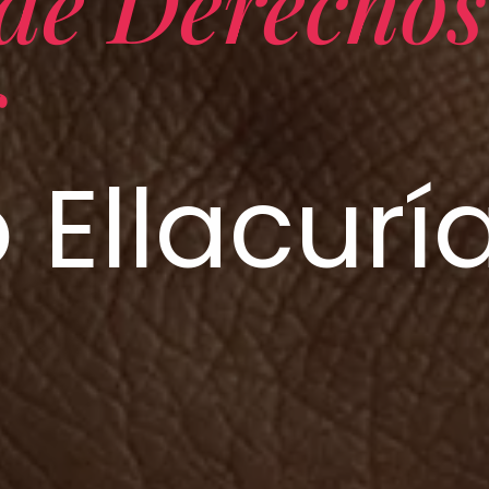
 de Derechos
s
 Ellacuría