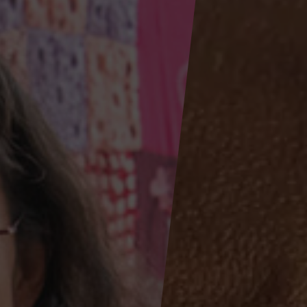
Ignaci
Ellacurí
SJ
-
IDHIE