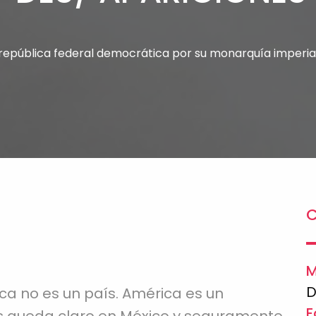
 república federal democrática por su monarquía imperia
C
M
D
ca no es un país. América es un
F