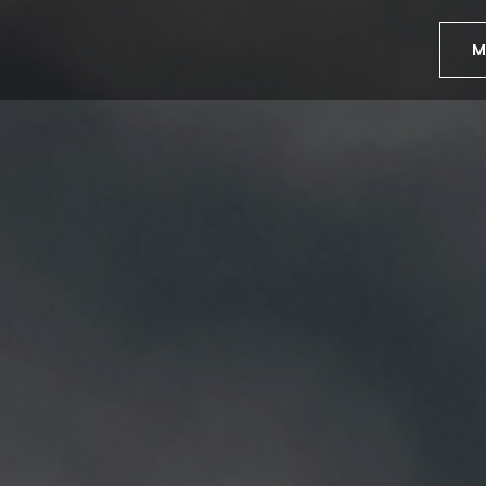
ngsDay
M
iones