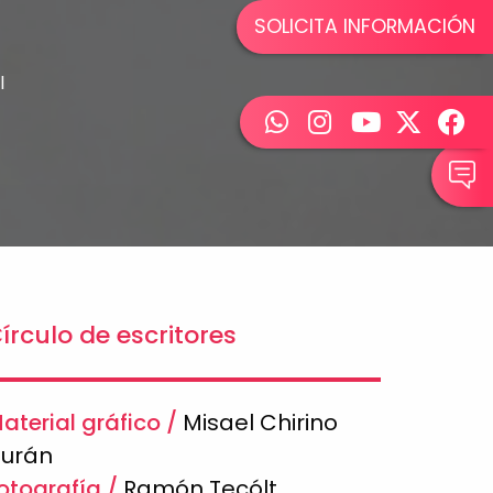
SOLICITA INFORMACIÓN
l
írculo de escritores
aterial gráfico
Misael Chirino
urán
otografía
Ramón Tecólt