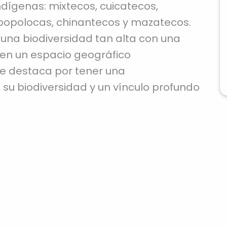
dígenas: mixtecos, cuicatecos,
 popolocas, chinantecos y mazatecos.
na biodiversidad tan alta con una
 en un espacio geográfico
se destaca por tener una
u biodiversidad y un vínculo profundo
al de la RBTC, enfrenta diversas
nformación
que amenazan su preservación. Entre
 para su vegetación se incluyen la
rbana; el saqueo de especies,
ero Mammillaria; la contaminación por
; la proliferación de insectos plaga; y el
Oferta Académica de Inte
 dentro de la reserva (SEMARNAT 2013).