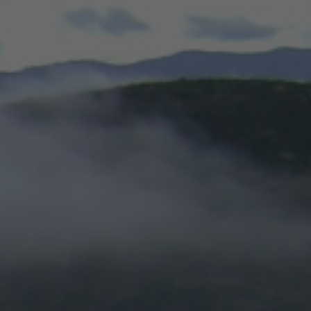
a
cán-
án:
ersidad