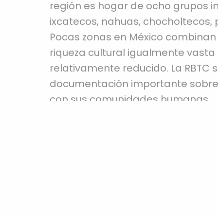
región es hogar de ocho grupos in
ixcatecos, nahuas, chocholtecos,
Pocas zonas en México combinan u
riqueza cultural igualmente vasta
relativamente reducido. La RBTC 
documentación importante sobre s
con sus comunidades humanas.
A pesar del enorme valor biocultur
I
problemáticas socioambientales 
las actividades más perjudiciales
expansión agrícola, ganadera y u
especialmente cactáceas del gén
aguas residuales y residuos sólidos
Nombre Completo
desarrollo de infraestructura vial