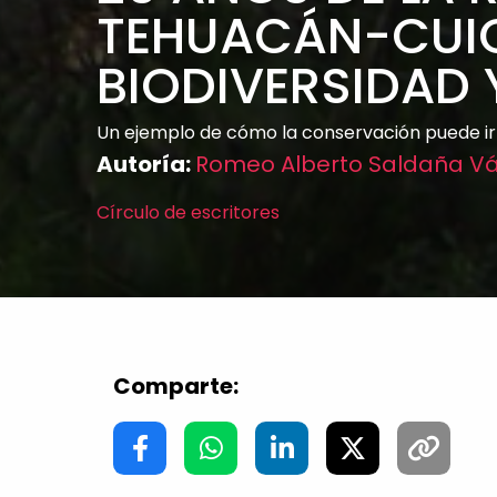
TEHUACÁN-CUI
BIODIVERSIDAD Y
Un ejemplo de cómo la conservación puede ir
Autoría:
Romeo Alberto Saldaña V
Círculo de escritores
Comparte: