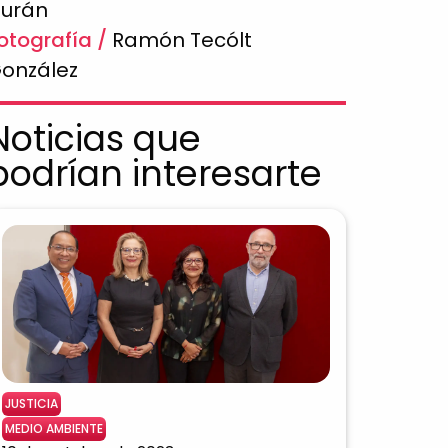
urán
otografía
Ramón Tecólt
onzález
Noticias que
podrían interesarte
JUSTICIA
MEDIO AMBIENTE