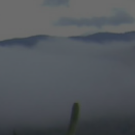
Reserv
Tehua
Cuicatl
Biodiv
y