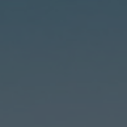
puede
perder
en
los
parques