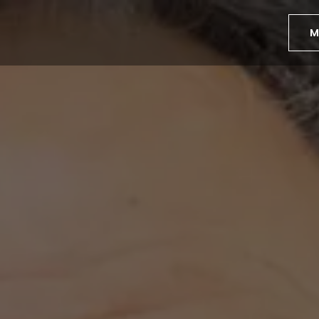
M
o
al