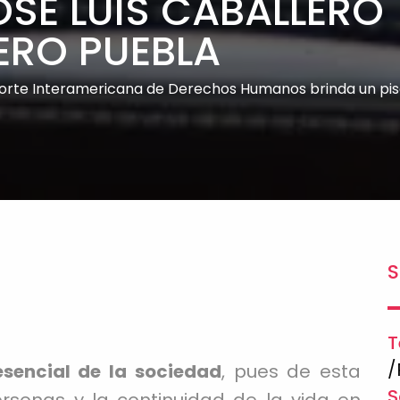
OSÉ LUIS CABALLERO
ERO PUEBLA
a Corte Interamericana de Derechos Humanos brinda un pis
S
T
/
esencial de la sociedad
, pues de esta
S