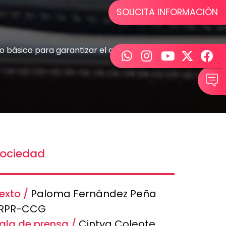
SOLICITA INFORMACIÓN
o básico para garantizar el acceso de todas
ociedad
exto
Paloma Fernández Peña
RPR-CCG
ala de prensa
Cintya Coleote