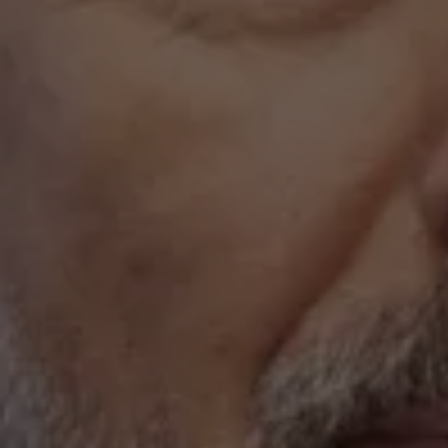
Caball
Ochoa
en
la