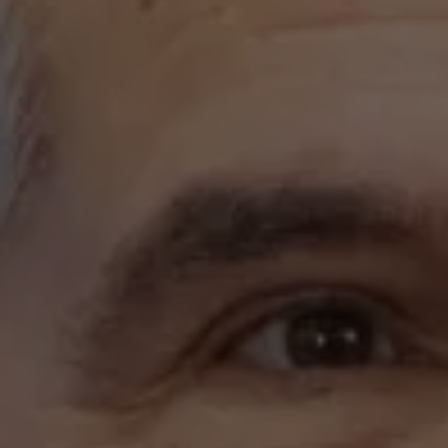
al
cuidad
Dr.
José
Luis