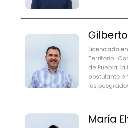
Gilbert
Licenciado en
Territorio. C
de Puebla, la
postulante en
los posgrados
María E