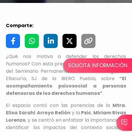
Comparte:
¿Qué nos motiva a defender los derechos
humanos? Con esta pregunta se dio inicio la sesión
SOLICITA INFORMACIÓN
del Seminario Permanente de la Cátedra Ignacio
Ellacuría, SJ de la IBERO Puebla, sobre
“El
acompañamiento psicosocial a personas
defensoras de los derechos humanos”
.
El espacio contó con las ponencias de la
Mtra.
Elisa Sarahí Arroyo Relión
y la
Psic. Miriam Rivas
Lorenzo
, y se centró en enfatizar la importancia de
identificar los impactos del contexto social y